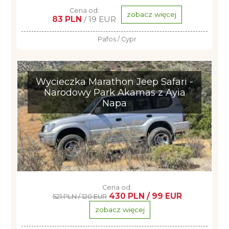
Cena od:
zobacz więcej
83 PLN
/ 19 EUR
Pafos / Cypr
Wycieczka Marathon Jeep Safari -
Narodowy Park Akamas z Ayia
Napa
Cena od:
430 PLN / 99 EUR
521 PLN / 120 EUR
zobacz więcej