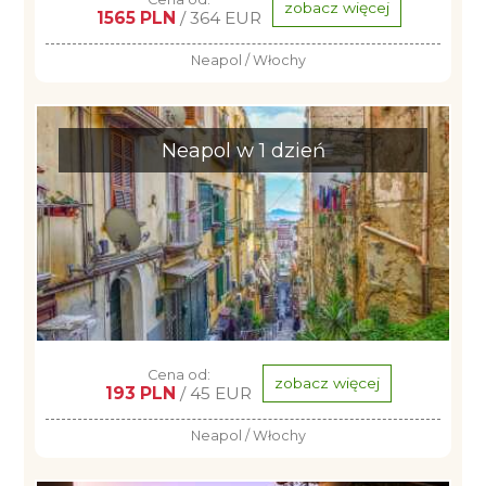
zobacz więcej
1565 PLN
/ 364 EUR
Neapol / Włochy
Neapol w 1 dzień
Cena od:
zobacz więcej
193 PLN
/ 45 EUR
Neapol / Włochy