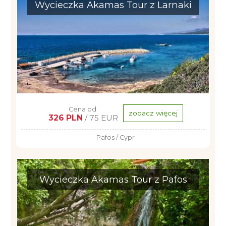
Wycieczka Akamas Tour z Larnaki
Cena od:
zobacz więcej
326 PLN
/ 75 EUR
Pafos / Cypr
Wycieczka Akamas Tour z Pafos