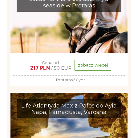
seaside w Protaras
Cena od:
zobacz więcej
217 PLN
/ 50 EUR
Protaras / Cypr
Life Atlantyda Max z Pafos do Ayia
Napa, Famagusta, Varosha