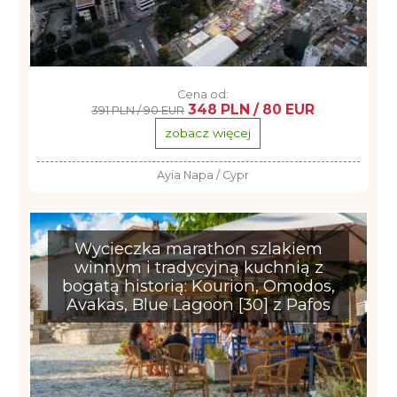
Cena od:
348 PLN / 80 EUR
391 PLN / 90 EUR
zobacz więcej
Ayia Napa / Cypr
Wycieczka marathon szlakiem
winnym i tradycyjną kuchnią z
bogatą historią: Kourion, Omodos,
Avakas, Blue Lagoon [30] z Pafos