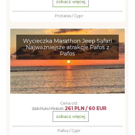
zobacz więcej
Protaras / Cypr
Wycieczka Marathon Jeep Safari
Najważniejsze atrakcje Pafos z
Pafos
Cena od:
261 PLN / 60 EUR
326 PLN / 75 EUR
zobacz więcej
Pafos / Cypr