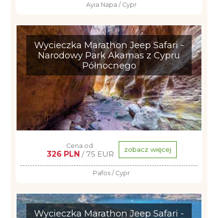
Ayia Napa / Cypr
Wycieczka Marathon Jeep Safari -
Narodowy Park Akamas z Cypru
Północnego
Cena od:
zobacz więcej
326 PLN
/ 75 EUR
Pafos / Cypr
Wycieczka Marathon Jeep Safari -