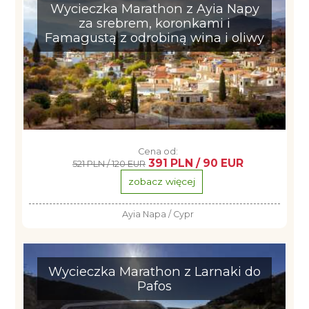
Wycieczka Marathon z Ayia Napy
za srebrem, koronkami i
Famagustą z odrobiną wina i oliwy
Cena od:
391 PLN / 90 EUR
521 PLN / 120 EUR
zobacz więcej
Ayia Napa / Cypr
Wycieczka Marathon z Larnaki do
Pafos