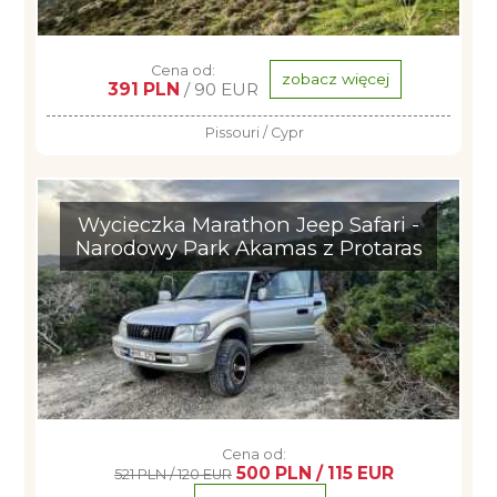
Cena od:
zobacz więcej
391 PLN
/ 90 EUR
Pissouri / Cypr
Wycieczka Marathon Jeep Safari -
Narodowy Park Akamas z Protaras
Cena od:
500 PLN / 115 EUR
521 PLN / 120 EUR