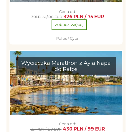
Cena od:
326 PLN / 75 EUR
391 PLN / 90 EUR
zobacz więcej
Pafos / Cypr
Wycieczka Marathon z Ayia Napa
do Pafos
Cena od:
430 PLN / 99 EUR
521 PLN / 120 EUR