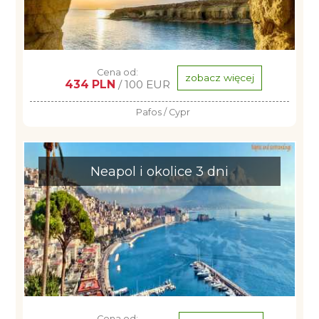
Cena od:
zobacz więcej
434 PLN
/ 100 EUR
Pafos / Cypr
Neapol i okolice 3 dni
Cena od: