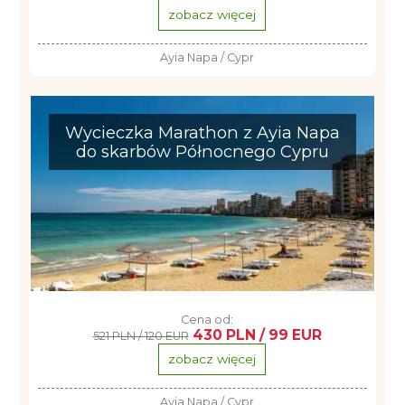
zobacz więcej
Ayia Napa / Cypr
Wycieczka Marathon z Ayia Napa
do skarbów Północnego Cypru
Cena od:
430 PLN / 99 EUR
521 PLN / 120 EUR
zobacz więcej
Ayia Napa / Cypr