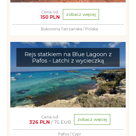
Cena od:
zobacz więcej
150 PLN
Bukowina Tatrzańska / Polska
Rejs statkiem na Blue Lagoon z
Pafos - Latchi z wycieczką
Cena od:
zobacz więcej
326 PLN
/ 75 EUR
Pafos / Cypr