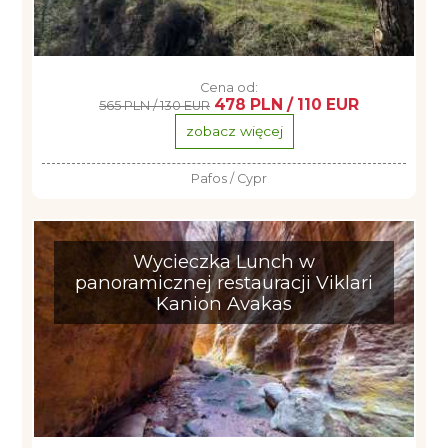
Cena od:
478 PLN / 110 EUR
565 PLN / 130 EUR
zobacz więcej
Pafos / Cypr
Wycieczka Lunch w
panoramicznej restauracji Viklari
Kanion Avakas