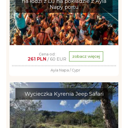
na łodzi z DJ na pokładzie z Ayia
Napy portu
Cena od:
zobacz więcej
261 PLN
/ 60 EUR
Ayia Napa / Cypr
Wycieczka Kyrenia Jeep Safari