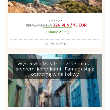
Cena od:
326 PLN / 75 EUR
391 PLN / 90 EUR
zobacz więcej
Larnaca / Cypr
Wycieczka Marathon z Larnaki za
srebrem, koronkami i Famagustą z
odrobiną wina i oliwy