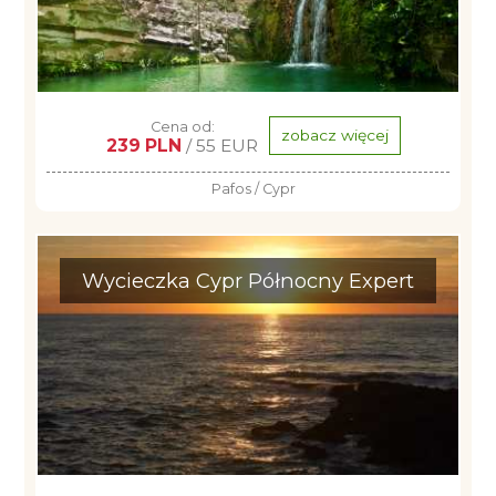
Cena od:
zobacz więcej
239 PLN
/ 55 EUR
Pafos / Cypr
Wycieczka Cypr Północny Expert