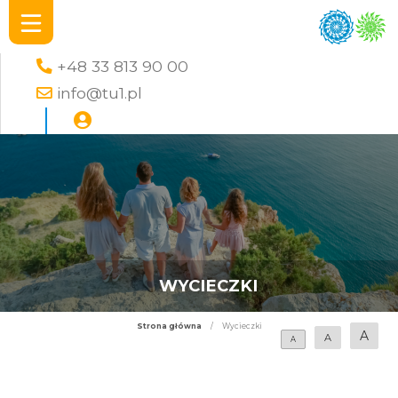
+48 33 813 90 00
info@tu1.pl
WYCIECZKI
Strona główna
/
Wycieczki
A
A
A