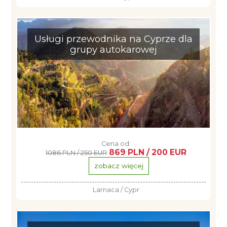
Usługi przewodnika na Cyprze dla
grupy autokarowej
Cena od:
869 PLN / 200 EUR
1086 PLN / 250 EUR
zobacz więcej
Larnaca / Cypr