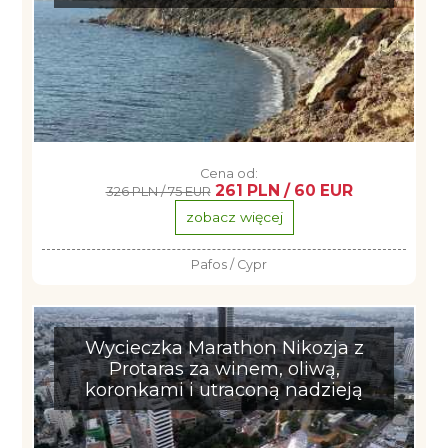
Cena od:
261 PLN / 60 EUR
326 PLN / 75 EUR
zobacz więcej
Pafos / Cypr
Wycieczka Marathon Nikozja z
Protaras za winem, oliwą,
koronkami i utraconą nadzieją