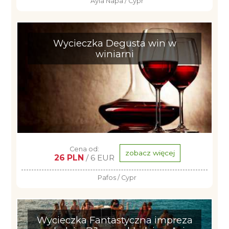
Ayia Napa / Cypr
Wycieczka Degusta win w
winiarni
Cena od:
zobacz więcej
26 PLN
/ 6 EUR
Pafos / Cypr
Wycieczka Fantastyczna impreza