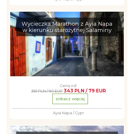
Wycieczka Marathon z Ayia Napa
w kierunku starożytnej Salaminy
Cena od:
343 PLN / 79 EUR
391 PLN / 90 EUR
zobacz więcej
Ayia Napa / Cypr