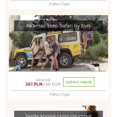
Pafos / Cypr
Akamas Jeep Safari by Evis
Cena od:
zobacz więcej
261 PLN
/ 60 EUR
Pafos / Cypr
Jazda konna cross country&