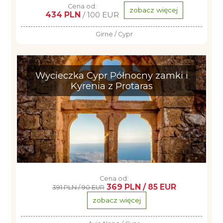
Cena od:
zobacz więcej
434 PLN
/ 100 EUR
Girne / Cypr
Wycieczka Cypr Północny zamki i
Kyrenia z Protaras
Cena od:
369 PLN / 85 EUR
391 PLN / 90 EUR
zobacz więcej