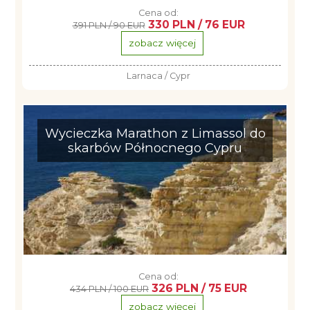
Cena od:
330 PLN / 76 EUR
391 PLN / 90 EUR
zobacz więcej
Larnaca / Cypr
Wycieczka Marathon z Limassol do
skarbów Północnego Cypru
Cena od:
326 PLN / 75 EUR
434 PLN / 100 EUR
zobacz więcej