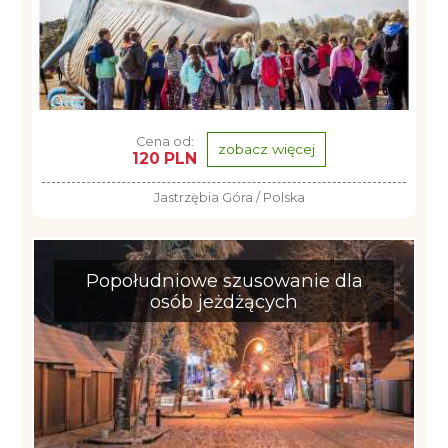
Cena od:
zobacz więcej
120 PLN
Jastrzębia Góra / Polska
Popołudniowe szusowanie dla
osób jeżdżących