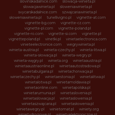
slovinskadalnice.com
slowacja-winieta.pl
slowacjawinieta.pl
sloweniawinieta.pl
svycarskadalnice.com
szwajcariawinieta.pl
słoweniawinieta.pl
tunellivigno.pl
vignette-at.com
vignette-bg.com
vignette-cz.com
vignette-pl.com
vignette-poland.pl
vignette-ro.com
vignette-si.com
vignette.pl
vignettepoland.pl
vinetki.pl
vinietaelectronica.com
vinieteelectronice.com
wegrywinieta.pl
winieta-austria.pl
winieta-czechy.pl
winieta-litwa.pl
winieta-słowacja.pl
winieta-wegry.pl
winieta-węgry.pl
winieta.org
winietaaustria.pl
winietaaustriaonline.pl
winietaautostradowa.pl
winietabulgaria.pl
winietachorwacja.pl
winietaczechy.pl
winietaestonia.pl
winietalitwa.pl
winietalotwa.pl
winietamoldawia.pl
winietaonline.com
winietapolska.pl
winietarumunia.pl
winietaslovenia.pl
winietaslowacja.pl
winietaslowenia.pl
winietaszwajcaria.pl
winietasłowenia.pl
winietawegry.pl
winietomat.pl
winiety.org
winietydrogowe.pl
winietyelektroniczne.pl