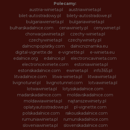
Polecamy:
austria-winieta.pl
austriawinieta.pl
bilet-autostradowy.pl
bilety-autostradowe.pl
bulgariawienieta.pl
bulgariawinieta.pl
bulharskadalnice.com
cenawiniety.pl
cenywiniet.pl
chorwacjawinieta.pl
czechy-winieta.pl
czechywinieta.pl
czechywiniety.pl
dalnicnipoplatky.com
dalnicniznamka.eu
digital-vignette.de
e-vignette.pl
e-winieta.eu
edalnice.org
edalnice.pl
electronicavinieta.com
electroniceviniete.com
estoniawinieta.pl
estonskadalnice.com
ewinieta.pl
info365.pl
litvadalnice.com
litwa-winieta.pl
litwawinieta.pl
livignotunel.pl
livignotunnel.com
lotvawinieta.pl
lotwawinieta.pl
lotysskadalnice.com
madarskadalnice.com
moldavskadalnice.com
moldawiawinieta.pl
najtanszewiniety.pl
oplatyautostradowe.pl
pl-vignette.com
polskadalnice.com
rakouskadalnice.com
rumuniawinieta.pl
rumunskadalnice.com
sloveniawinieta.pl
slovenskadalnice.com