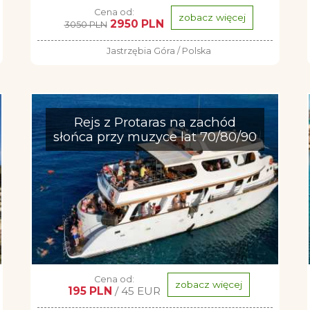
Cena od:
zobacz więcej
2950 PLN
3050 PLN
Jastrzębia Góra / Polska
Rejs z Protaras na zachód
słońca przy muzyce lat 70/80/90
Cena od:
zobacz więcej
195 PLN
/ 45 EUR