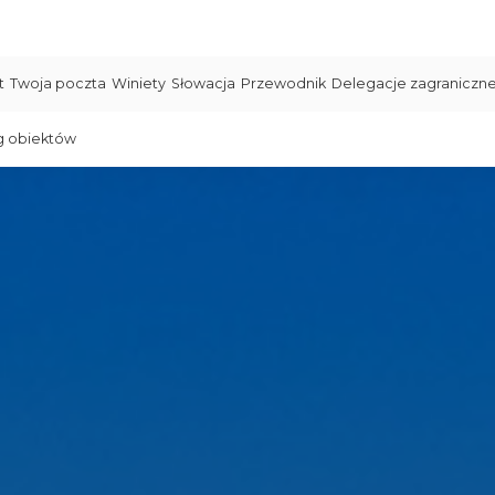
t
Twoja poczta
Winiety
Słowacja
Przewodnik
Delegacje zagraniczn
g obiektów