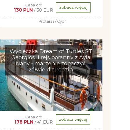
Cena od:
zobacz więcej
130 PLN
/ 30 EUR
Protaras / Cypr
Wycieczka Dream of Turtles ST
Georgios II rejs poranny z Ayia
Napy - marzenie zobaczyć
żółwie dla rodzin
Cena od:
zobacz więcej
178 PLN
/ 41 EUR