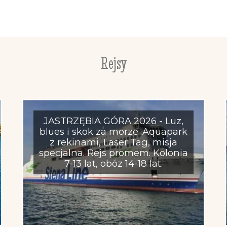
Rejsy
JASTRZĘBIA GÓRA 2026 - Luz,
blues i skok za morze. Aquapark
z rekinami, Laser Tag, misja
specjalna. Rejs promem. Kolonia
7-13 lat, obóz 14-18 lat.