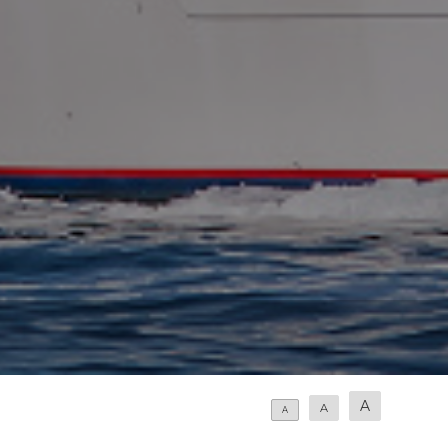
A
A
A