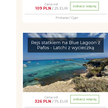
Cena od:
zobacz więcej
109 PLN
/ 25 EUR
Protaras / Cypr
Rejs statkiem na Blue Lagoon z
Pafos - Latchi z wycieczką
Cena od:
zobacz więcej
326 PLN
/ 75 EUR