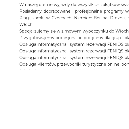
W naszej ofercie wyjazdy do wszystkich zakątków świ
Posiadamy dopracowane i profesjonalne programy wyc
Pragi, zamki w Czechach, Niemiec: Berlina, Drezna, H
Włoch.
Specjalizujemy się w zimowym wypoczynku do Włoch, Aust
Przygotowujemy profesjonalne programy dla grup - dla 
Obsługa informatyczna i system rezerwacji FENIQS dla
Obsługa informatyczna i system rezerwacji FENIQS d
Obsługa informatyczna i system rezerwacji FENIQS d
Obsługa Klientów, przewodniki turystyczne online, por
Szkolenia i przydzielanie loginów dla Agencji Turysty
W portalu turystycznym www.
wypozyczalnia4x4.pl
partnerów.