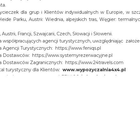
ata.
ieczek dla grup i Klientów indywidualnych w Europie, w szcz
eide Parku, Austrii: Wiednia, alpejskich tras, Węgier: termal
rii, Francji, Szwajcarii, Czech, Słowacji i Słowenii.
współpracujących agencji turystycznych, uwzględniając założenia
 Agencji Turystycznych: https://www.feniqs.pl
la Dostawców: https://www.systemyrezerwacyjne.pl
la Dostawców Zagranicznych: https://www.24travels.com
tal turystyczny dla Klientów:
www.wypozyczalnia4x4.pl
cznych do systemu rezerwacji FENIQS:
info@feniqs.pl
znajdują się autorskie programy, bardzo bogata oferta zakw