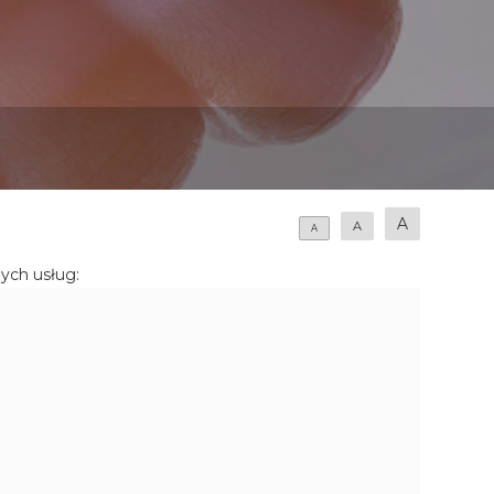
A
A
A
ych usług: