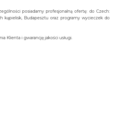
ególności posiadamy profesjonalną ofertę: do Czech:
nych kąpielisk, Budapesztu oraz programy wycieczek do
 Klienta i gwarancję jakości usługi.
aterowania i imprezy turystyczne ponad 200 naszych