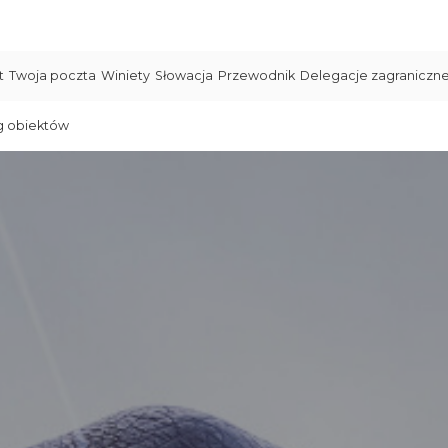
t
Twoja poczta
Winiety
Słowacja
Przewodnik
Delegacje zagraniczn
g obiektów