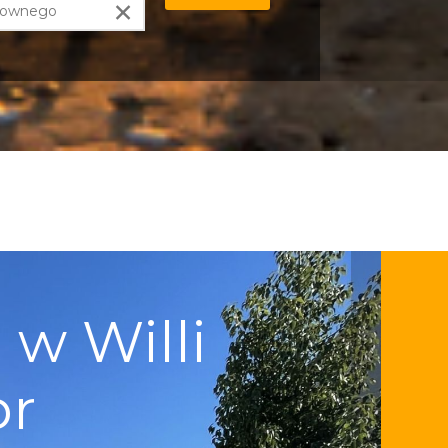
×
w Willi
pr