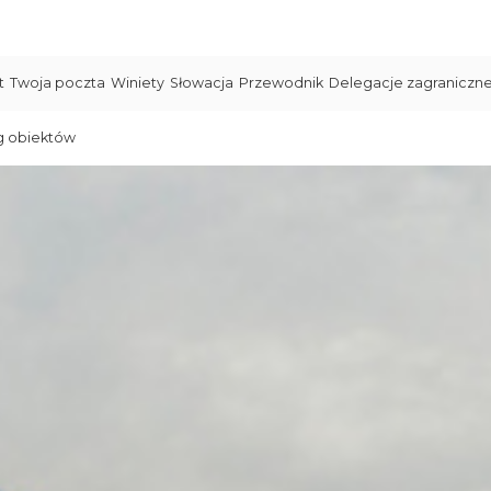
t
Twoja poczta
Winiety
Słowacja
Przewodnik
Delegacje zagraniczn
g obiektów