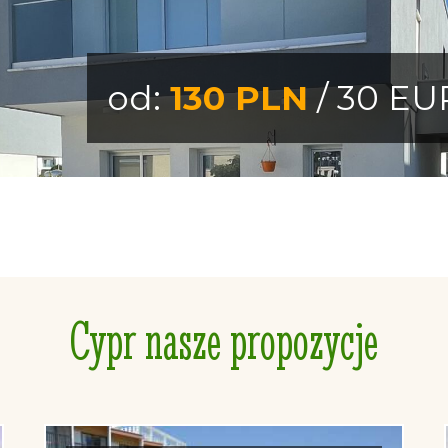
od:
130 PLN
/ 30 EU
Cypr nasze propozycje