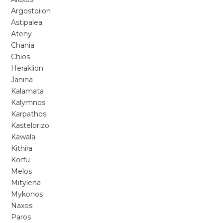
Argostoiion
Astipalea
Ateny
Chania
Chios
Heraklion
Janina
Kalamata
Kalymnos
Karpathos
Kastelorizo
Kawala
Kithira
Korfu
Melos
Mitylena
Mykonos
Naxos
Paros