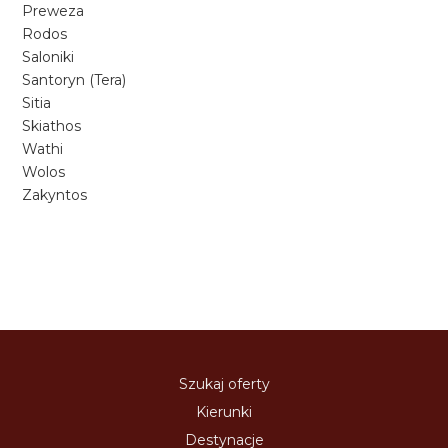
Preweza
Rodos
Saloniki
Santoryn (Tera)
Sitia
Skiathos
Wathi
Wolos
Zakyntos
Szukaj oferty
Kierunki
Destynacje