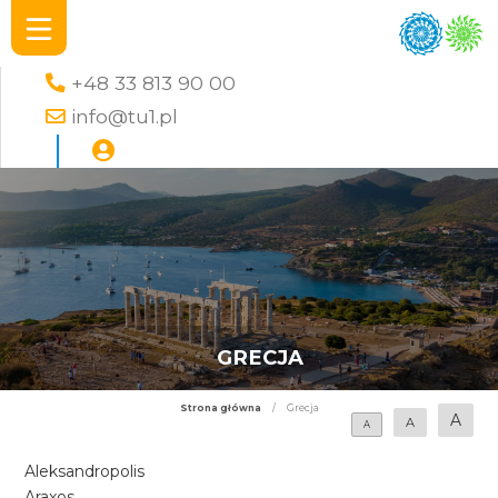
+48 33 813 90 00
info@tu1.pl
GRECJA
Strona główna
/
Grecja
A
A
A
Aleksandropolis
Araxos