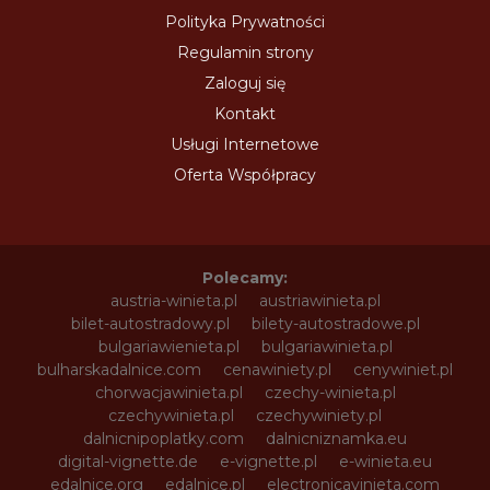
Polityka Prywatności
Regulamin strony
Zaloguj się
Kontakt
Usługi Internetowe
Oferta Współpracy
Polecamy:
austria-winieta.pl
austriawinieta.pl
bilet-autostradowy.pl
bilety-autostradowe.pl
bulgariawienieta.pl
bulgariawinieta.pl
bulharskadalnice.com
cenawiniety.pl
cenywiniet.pl
chorwacjawinieta.pl
czechy-winieta.pl
czechywinieta.pl
czechywiniety.pl
dalnicnipoplatky.com
dalnicniznamka.eu
digital-vignette.de
e-vignette.pl
e-winieta.eu
edalnice.org
edalnice.pl
electronicavinieta.com