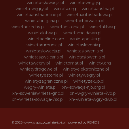
winieta-słowacja.pl
winieta-wegry.pl
winieta-węgry.pl
winieta.org
winietaaustria.pl
winietaaustriaonline.pl
winietaautostradowa.pl
winietabulgaria.pl
winietachorwacja.pl
winietaczechy.pl
winietaestonia.pl
winietalitwa.pl
winietalotwa.pl
winietamoldawia.pl
winietaonline.com
winietapolska.pl
winietarumunia.pl
winietaslovenia.pl
winietaslowacja.pl
winietaslowenia.pl
winietaszwajcaria.pl
winietasłowenia.pl
winietawegry.pl
winietomat.pl
winiety.org
winietydrogowe.pl
winietyelektroniczne.pl
winietyestonia.pl
winietywegry.pl
winietyzagraniczne.pl
winietyzakup.pl
węgry-winieta.pl
xn--sowacja-njb.org.pl
xn--soweniawinieta-gnc.pl
xn--wgry-winieta-4vb.pl
xn--winieta-sowacja-7sc.pl
xn--winieta-wgry-dwb.pl
© 2026 www.wypozyczalnia4x4.pl | powered by FENIQS