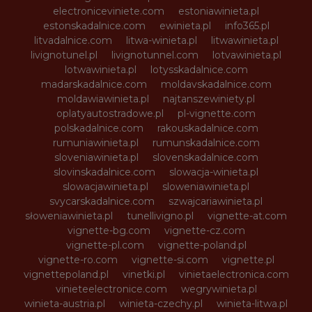
electroniceviniete.com
estoniawinieta.pl
estonskadalnice.com
ewinieta.pl
info365.pl
litvadalnice.com
litwa-winieta.pl
litwawinieta.pl
livignotunel.pl
livignotunnel.com
lotvawinieta.pl
lotwawinieta.pl
lotysskadalnice.com
madarskadalnice.com
moldavskadalnice.com
moldawiawinieta.pl
najtanszewiniety.pl
oplatyautostradowe.pl
pl-vignette.com
polskadalnice.com
rakouskadalnice.com
rumuniawinieta.pl
rumunskadalnice.com
sloveniawinieta.pl
slovenskadalnice.com
slovinskadalnice.com
slowacja-winieta.pl
slowacjawinieta.pl
sloweniawinieta.pl
svycarskadalnice.com
szwajcariawinieta.pl
słoweniawinieta.pl
tunellivigno.pl
vignette-at.com
vignette-bg.com
vignette-cz.com
vignette-pl.com
vignette-poland.pl
vignette-ro.com
vignette-si.com
vignette.pl
vignettepoland.pl
vinetki.pl
vinietaelectronica.com
vinieteelectronice.com
wegrywinieta.pl
winieta-austria.pl
winieta-czechy.pl
winieta-litwa.pl