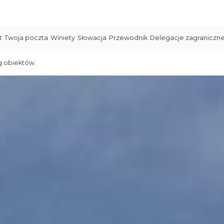
t
Twoja poczta
Winiety
Słowacja
Przewodnik
Delegacje zagraniczn
g obiektów