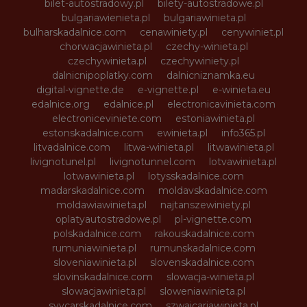
bilet-autostradowy.pl
bilety-autostradowe.pl
bulgariawienieta.pl
bulgariawinieta.pl
bulharskadalnice.com
cenawiniety.pl
cenywiniet.pl
chorwacjawinieta.pl
czechy-winieta.pl
czechywinieta.pl
czechywiniety.pl
dalnicnipoplatky.com
dalnicniznamka.eu
digital-vignette.de
e-vignette.pl
e-winieta.eu
edalnice.org
edalnice.pl
electronicavinieta.com
electroniceviniete.com
estoniawinieta.pl
estonskadalnice.com
ewinieta.pl
info365.pl
litvadalnice.com
litwa-winieta.pl
litwawinieta.pl
livignotunel.pl
livignotunnel.com
lotvawinieta.pl
lotwawinieta.pl
lotysskadalnice.com
madarskadalnice.com
moldavskadalnice.com
moldawiawinieta.pl
najtanszewiniety.pl
oplatyautostradowe.pl
pl-vignette.com
polskadalnice.com
rakouskadalnice.com
rumuniawinieta.pl
rumunskadalnice.com
sloveniawinieta.pl
slovenskadalnice.com
slovinskadalnice.com
slowacja-winieta.pl
slowacjawinieta.pl
sloweniawinieta.pl
svycarskadalnice.com
szwajcariawinieta.pl