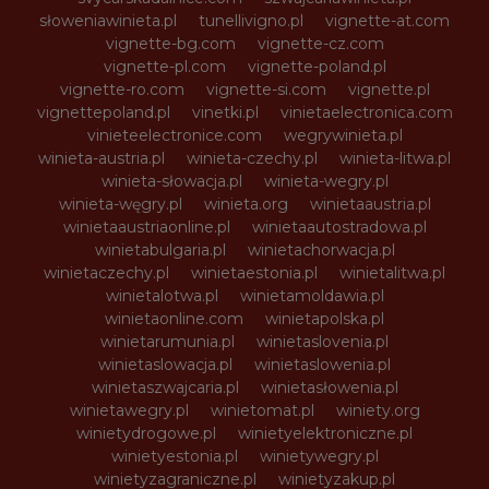
słoweniawinieta.pl
tunellivigno.pl
vignette-at.com
vignette-bg.com
vignette-cz.com
vignette-pl.com
vignette-poland.pl
vignette-ro.com
vignette-si.com
vignette.pl
vignettepoland.pl
vinetki.pl
vinietaelectronica.com
vinieteelectronice.com
wegrywinieta.pl
winieta-austria.pl
winieta-czechy.pl
winieta-litwa.pl
winieta-słowacja.pl
winieta-wegry.pl
winieta-węgry.pl
winieta.org
winietaaustria.pl
winietaaustriaonline.pl
winietaautostradowa.pl
winietabulgaria.pl
winietachorwacja.pl
winietaczechy.pl
winietaestonia.pl
winietalitwa.pl
winietalotwa.pl
winietamoldawia.pl
winietaonline.com
winietapolska.pl
winietarumunia.pl
winietaslovenia.pl
winietaslowacja.pl
winietaslowenia.pl
winietaszwajcaria.pl
winietasłowenia.pl
winietawegry.pl
winietomat.pl
winiety.org
winietydrogowe.pl
winietyelektroniczne.pl
winietyestonia.pl
winietywegry.pl
winietyzagraniczne.pl
winietyzakup.pl