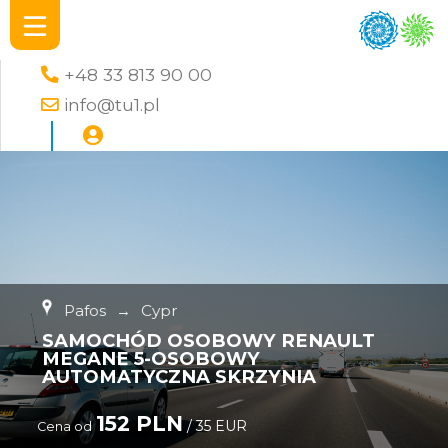
+48 33 813 90 00
info@tu1.pl
Pafos
→
Cypr
SAMOCHÓD OSOBOWY RENAULT
MEGANE 5-OSOBOWY
AUTOMATYCZNA SKRZYNIA
152 PLN
/ 35 EUR
Cena od