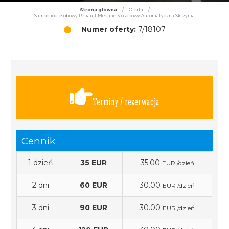
Strona główna
/
Oferta
/
Samochód osobowy Renault Megane 5-osobowy Automatyczna Skrzynia
Numer oferty:
7/18107
Terminy / rezerwacja
Cennik
1 dzień
35 EUR
35.00
EUR /dzień
2 dni
60 EUR
30.00
EUR /dzień
3 dni
90 EUR
30.00
EUR /dzień