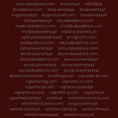
estonskadalnice.com
ewinieta.pl
info365.pl
litvadalnice.com
litwa-winieta.pl
litwawinieta.pl
livignotunel.pl
livignotunnel.com
lotvawinieta.pl
lotwawinieta.pl
lotysskadalnice.com
madarskadalnice.com
moldavskadalnice.com
moldawiawinieta.pl
najtanszewiniety.pl
oplatyautostradowe.pl
pl-vignette.com
polskadalnice.com
rakouskadalnice.com
rumuniawinieta.pl
rumunskadalnice.com
sloveniawinieta.pl
slovenskadalnice.com
slovinskadalnice.com
slowacja-winieta.pl
slowacjawinieta.pl
sloweniawinieta.pl
svycarskadalnice.com
szwajcariawinieta.pl
słoweniawinieta.pl
tunellivigno.pl
vignette-at.com
vignette-bg.com
vignette-cz.com
vignette-pl.com
vignette-poland.pl
vignette-ro.com
vignette-si.com
vignette.pl
vignettepoland.pl
vinetki.pl
vinietaelectronica.com
vinieteelectronice.com
wegrywinieta.pl
winieta-austria.pl
winieta-czechy.pl
winieta-litwa.pl
winieta-słowacja.pl
winieta-wegry.pl