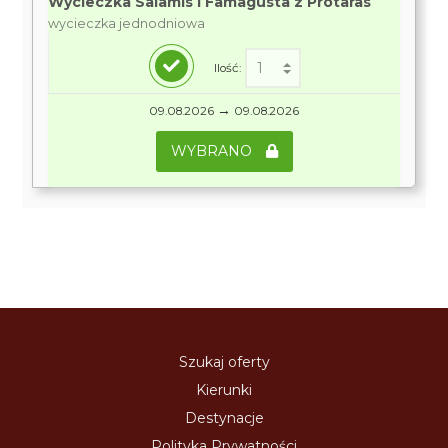
Wycieczka Salamis i Famagusta z Protaras
wycieczka jednodniowa
Ilość:
→
09.08.2026
09.08.2026
WYBRANO
Szukaj oferty
Kierunki
Destynacje
Polityka Prywatności