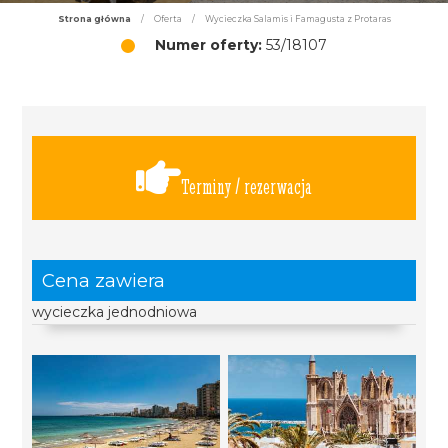
Strona główna
/
Oferta
/
Wycieczka Salamis i Famagusta z Protaras
Numer oferty:
53/18107
Terminy / rezerwacja
Cena zawiera
wycieczka jednodniowa