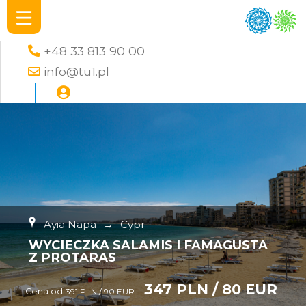
+48 33 813 90 00
info@tu1.pl
Ayia Napa
→
Cypr
WYCIECZKA SALAMIS I FAMAGUSTA
Z PROTARAS
347 PLN / 80 EUR
Cena od
391 PLN / 90 EUR