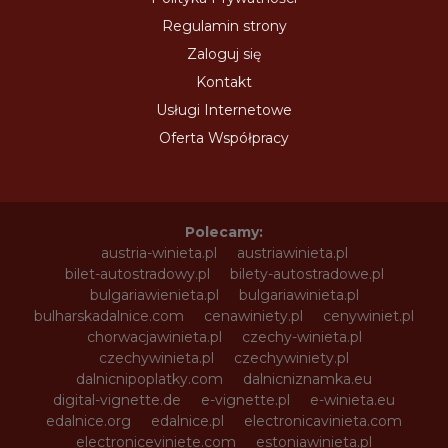
Regulamin strony
Zaloguj się
Kontakt
Usługi Internetowe
Oferta Współpracy
Polecamy:
austria-winieta.pl
austriawinieta.pl
bilet-autostradowy.pl
bilety-autostradowe.pl
bulgariawienieta.pl
bulgariawinieta.pl
bulharskadalnice.com
cenawiniety.pl
cenywiniet.pl
chorwacjawinieta.pl
czechy-winieta.pl
czechywinieta.pl
czechywiniety.pl
dalnicnipoplatky.com
dalnicniznamka.eu
digital-vignette.de
e-vignette.pl
e-winieta.eu
edalnice.org
edalnice.pl
electronicavinieta.com
electroniceviniete.com
estoniawinieta.pl