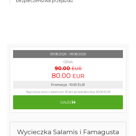
bezpieczeństwa przejazdu.
09.08.2026 - 09.08.2026
CENA
90.00
EUR
80.00
EUR
Promocja
:
-10.00
EUR
Najniższa cena z ostatnich 30 dni przed obniżką:
50.00 EUR
DALEJ
Wycieczka Salamis i Famagusta