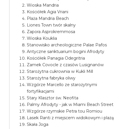
Wioska Mandria
Kościółek Agia Vriani
Plaża Mandria Beach
Liones Town twór skalny
Zapora Asprokremmosa
Wioska Kouklia
Stanowisko archeologiczne Palae Pafos
Antyczne sanktuarium bogini Afrodyty
Kościółek Panagia Odegritria
Zamek Covocle z czasów Lusignanów
Starożytna cukrownia w Kukli Mill
Starożytna fabryka oliwy
Wzgórze Marcello ze starożytnymi
fortyfikacjami
Stary Klasztor św. Neofita
Palmy Afrodyty - jak w Miami Beach Street
Wzgórze rzymskie Petra tou Romiou
Lasek Ranti z miejscem widokowym i plażą
Skała Joga