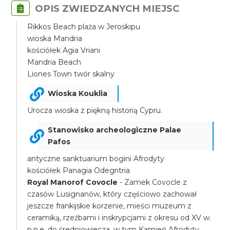
OPIS ZWIEDZANYCH MIEJSC
Rikkos Beach plaża w Jeroskipu
wioska Mandria
kościółek Agia Vriani
Mandria Beach
Liones Town twór skalny
Wioska Kouklia
Urocza wioska z piękną historią Cypru.
Stanowisko archeologiczne Palae
Pafos
antyczne sanktuarium bogini Afrodyty
kościółek Panagia Odegritria
Royal Manorof Covocle
- Zamek Covocle z
czasów Lusignanów, który częściowo zachował
jeszcze frankijskie korzenie, mieści muzeum z
ceramiką, rzeźbami i inskrypcjami z okresu od XV w.
p.n.e. do średniowiecza, w tym Kamień Afrodyty