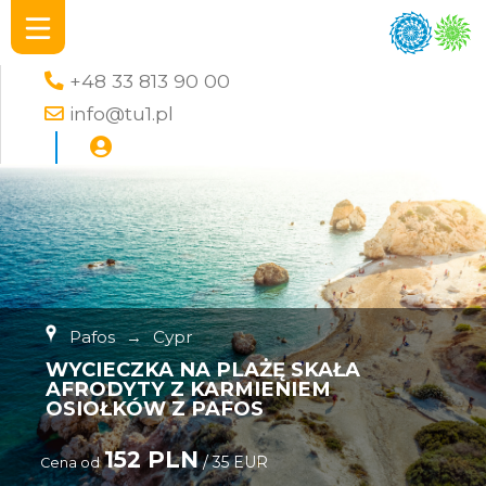
+48 33 813 90 00
info@tu1.pl
Pafos
→
Cypr
WYCIECZKA NA PLAŻĘ SKAŁA
AFRODYTY Z KARMIENIEM
OSIOŁKÓW Z PAFOS
152 PLN
/ 35 EUR
Cena od