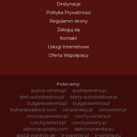
Destynacje
Polityka Prywatności
Regulamin strony
Zaloguj się
Kontakt
Usługi Internetowe
Oferta Współpracy
Polecamy:
austria-winieta.pl
austriawinieta.pl
bilet-autostradowy.pl
bilety-autostradowe.pl
bulgariawienieta.pl
bulgariawinieta.pl
bulharskadalnice.com
cenawiniety.pl
cenywiniet.pl
chorwacjawinieta.pl
czechy-winieta.pl
czechywinieta.pl
czechywiniety.pl
dalnicnipoplatky.com
dalnicniznamka.eu
digital-vignette.de
e-vignette.pl
e-winieta.eu