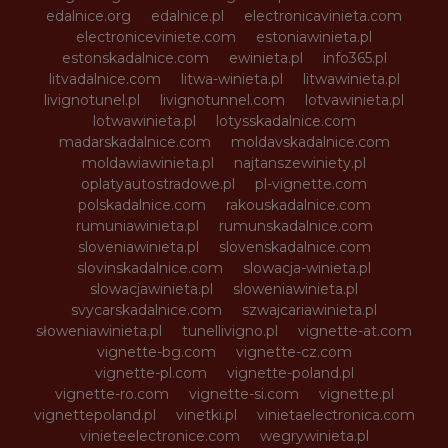
edalnice.org
edalnice.pl
electronicavinieta.com
electroniceviniete.com
estoniawinieta.pl
estonskadalnice.com
ewinieta.pl
info365.pl
litvadalnice.com
litwa-winieta.pl
litwawinieta.pl
livignotunel.pl
livignotunnel.com
lotvawinieta.pl
lotwawinieta.pl
lotysskadalnice.com
madarskadalnice.com
moldavskadalnice.com
moldawiawinieta.pl
najtanszewiniety.pl
oplatyautostradowe.pl
pl-vignette.com
polskadalnice.com
rakouskadalnice.com
rumuniawinieta.pl
rumunskadalnice.com
sloveniawinieta.pl
slovenskadalnice.com
slovinskadalnice.com
slowacja-winieta.pl
slowacjawinieta.pl
sloweniawinieta.pl
svycarskadalnice.com
szwajcariawinieta.pl
słoweniawinieta.pl
tunellivigno.pl
vignette-at.com
vignette-bg.com
vignette-cz.com
vignette-pl.com
vignette-poland.pl
vignette-ro.com
vignette-si.com
vignette.pl
vignettepoland.pl
vinetki.pl
vinietaelectronica.com
vinieteelectronice.com
wegrywinieta.pl