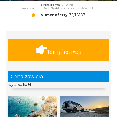
Strona główna
/
Oferta
/
Wycieczka na plażę Skała Afrodyty z karmieniem osiołków z Pafos
Numer oferty:
35/18107
Terminy / rezerwacja
Cena zawiera
wycieczka 5h