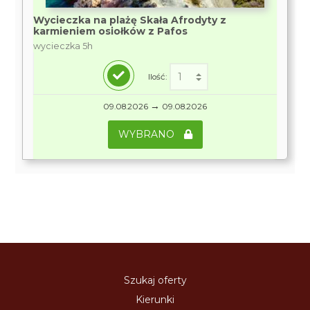
Wycieczka na plażę Skała Afrodyty z
karmieniem osiołków z Pafos
wycieczka 5h
Ilość:
→
09.08.2026
09.08.2026
WYBRANO
Szukaj oferty
Kierunki