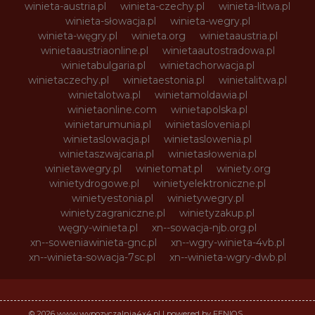
winieta-austria.pl
winieta-czechy.pl
winieta-litwa.pl
winieta-słowacja.pl
winieta-wegry.pl
winieta-węgry.pl
winieta.org
winietaaustria.pl
winietaaustriaonline.pl
winietaautostradowa.pl
winietabulgaria.pl
winietachorwacja.pl
winietaczechy.pl
winietaestonia.pl
winietalitwa.pl
winietalotwa.pl
winietamoldawia.pl
winietaonline.com
winietapolska.pl
winietarumunia.pl
winietaslovenia.pl
winietaslowacja.pl
winietaslowenia.pl
winietaszwajcaria.pl
winietasłowenia.pl
winietawegry.pl
winietomat.pl
winiety.org
winietydrogowe.pl
winietyelektroniczne.pl
winietyestonia.pl
winietywegry.pl
winietyzagraniczne.pl
winietyzakup.pl
węgry-winieta.pl
xn--sowacja-njb.org.pl
xn--soweniawinieta-gnc.pl
xn--wgry-winieta-4vb.pl
xn--winieta-sowacja-7sc.pl
xn--winieta-wgry-dwb.pl
© 2026 www.wypozyczalnia4x4.pl | powered by FENIQS