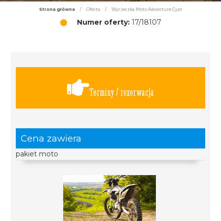
Strona główna
/
Oferta
/
Wycieczka Moto Adventure Cypr
Numer oferty:
17/18107
Terminy / rezerwacja
Cena zawiera
pakiet moto