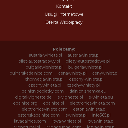
Kontakt
Usługi Internetowe
Oferta Współpracy
Polecamy:
austria-winieta.pl
austriawinieta.pl
bilet-autostradowy.pl
bilety-autostradowe.pl
bulgariawienieta.pl
bulgariawinieta.pl
bulharskadalnice.com
cenawiniety.pl
cenywiniet.pl
chorwacjawinieta.pl
czechy-winieta.pl
czechywinieta.pl
czechywiniety.pl
dalnicnipoplatky.com
dalnicniznamka.eu
digital-vignette.de
e-vignette.pl
e-winieta.eu
edalnice.org
edalnice.pl
electronicavinieta.com
electroniceviniete.com
estoniawinieta.pl
estonskadalnice.com
ewinieta.pl
info365.pl
litvadalnice.com
litwa-winieta.pl
litwawinieta.pl
livignotunel.pl
livignotunnel.com
lotvawinieta.pl