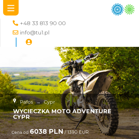
+48 33 813 90 00
info@tu1.pl
Pafos
→
Cypr
WYCIECZKA MOTO ADVENTURE
CYPR
6038 PLN
/ 1390 EUR
Cena od