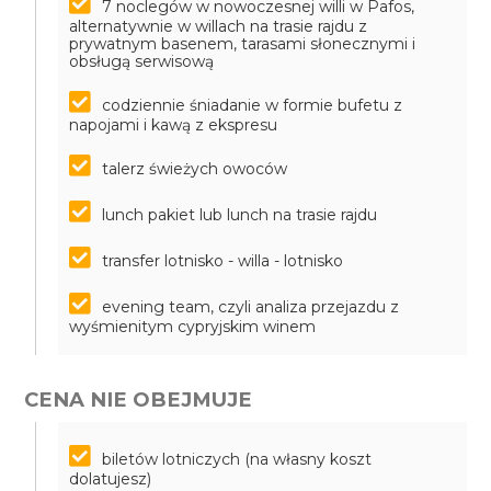
7 noclegów w nowoczesnej willi w Pafos,
alternatywnie w willach na trasie rajdu z
prywatnym basenem, tarasami słonecznymi i
obsługą serwisową
codziennie śniadanie w formie bufetu z
napojami i kawą z ekspresu
talerz świeżych owoców
lunch pakiet lub lunch na trasie rajdu
transfer lotnisko - willa - lotnisko
evening team, czyli analiza przejazdu z
wyśmienitym cypryjskim winem
CENA NIE OBEJMUJE
biletów lotniczych (na własny koszt
dolatujesz)