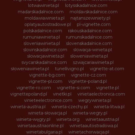
lotwawinieta.pl
lotysskadalnice.com
madarskadalnice.com
moldavskadalnice.com
moldawiawinieta.pl
najtanszewiniety.pl
oplatyautostradowe.pl
pl-vignette.com
polskadalnice.com
rakouskadalnice.com
rumuniawinieta.pl
rumunskadalnice.com
sloveniawinieta.pl
slovenskadalnice.com
slovinskadalnice.com
slowacja-winieta.pl
slowacjawinieta.pl
sloweniawinieta.pl
svycarskadalnice.com
szwajcariawinieta.pl
słoweniawinieta.pl
tunellivigno.pl
vignette-at.com
vignette-bg.com
vignette-cz.com
vignette-pl.com
vignette-poland.pl
vignette-ro.com
vignette-si.com
vignette.pl
vignettepoland.pl
vinetki.pl
vinietaelectronica.com
vinieteelectronice.com
wegrywinieta.pl
winieta-austria.pl
winieta-czechy.pl
winieta-litwa.pl
winieta-słowacja.pl
winieta-wegry.pl
winieta-węgry.pl
winieta.org
winietaaustria.pl
winietaaustriaonline.pl
winietaautostradowa.pl
winietabulgaria.pl
winietachorwacja.pl