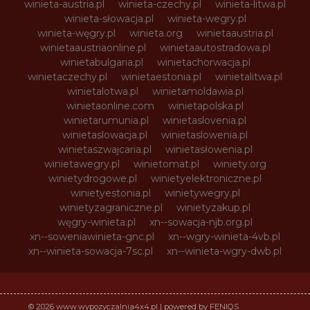
winieta-austria.pl
winieta-czechy.pl
winieta-litwa.pl
winieta-słowacja.pl
winieta-wegry.pl
winieta-węgry.pl
winieta.org
winietaaustria.pl
winietaaustriaonline.pl
winietaautostradowa.pl
winietabulgaria.pl
winietachorwacja.pl
winietaczechy.pl
winietaestonia.pl
winietalitwa.pl
winietalotwa.pl
winietamoldawia.pl
winietaonline.com
winietapolska.pl
winietarumunia.pl
winietaslovenia.pl
winietaslowacja.pl
winietaslowenia.pl
winietaszwajcaria.pl
winietasłowenia.pl
winietawegry.pl
winietomat.pl
winiety.org
winietydrogowe.pl
winietyelektroniczne.pl
winietyestonia.pl
winietywegry.pl
winietyzagraniczne.pl
winietyzakup.pl
węgry-winieta.pl
xn--sowacja-njb.org.pl
xn--soweniawinieta-gnc.pl
xn--wgry-winieta-4vb.pl
xn--winieta-sowacja-7sc.pl
xn--winieta-wgry-dwb.pl
© 2026 www.wypozyczalnia4x4.pl | powered by FENIQS