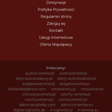
Destynacje
Polityka Prywatności
Regulamin strony
Zaloguj się
Kontakt
Usługi Internetowe
Oferta Współpracy
Polecamy:
austria-winieta.pl
austriawinieta.pl
bilet-autostradowy.pl
bilety-autostradowe.pl
bulgariawienieta.pl
bulgariawinieta.pl
bulharskadalnice.com
cenawiniety.pl
cenywiniet.pl
chorwacjawinieta.pl
czechy-winieta.pl
czechywinieta.pl
czechywiniety.pl
dalnicnipoplatky.com
dalnicniznamka.eu
digital-vignette.de
e-vignette.pl
e-winieta.eu