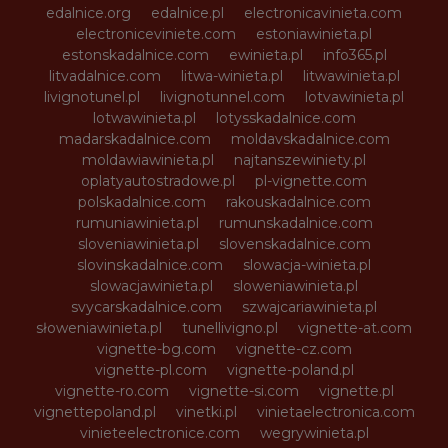
edalnice.org
edalnice.pl
electronicavinieta.com
electroniceviniete.com
estoniawinieta.pl
estonskadalnice.com
ewinieta.pl
info365.pl
litvadalnice.com
litwa-winieta.pl
litwawinieta.pl
livignotunel.pl
livignotunnel.com
lotvawinieta.pl
lotwawinieta.pl
lotysskadalnice.com
madarskadalnice.com
moldavskadalnice.com
moldawiawinieta.pl
najtanszewiniety.pl
oplatyautostradowe.pl
pl-vignette.com
polskadalnice.com
rakouskadalnice.com
rumuniawinieta.pl
rumunskadalnice.com
sloveniawinieta.pl
slovenskadalnice.com
slovinskadalnice.com
slowacja-winieta.pl
slowacjawinieta.pl
sloweniawinieta.pl
svycarskadalnice.com
szwajcariawinieta.pl
słoweniawinieta.pl
tunellivigno.pl
vignette-at.com
vignette-bg.com
vignette-cz.com
vignette-pl.com
vignette-poland.pl
vignette-ro.com
vignette-si.com
vignette.pl
vignettepoland.pl
vinetki.pl
vinietaelectronica.com
vinieteelectronice.com
wegrywinieta.pl