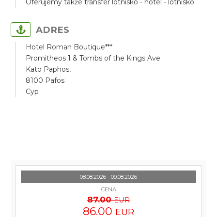
Oferujemy także transfer lotnisko - hotel - lotnisko.
ADRES
Hotel Roman Boutique***
Promitheos 1 & Tombs of the Kings Ave
Kato Paphos,
8100 Pafos
Cyp
08.08.2026 - 09.08.2026
CENA
87.00
EUR
86.00
EUR