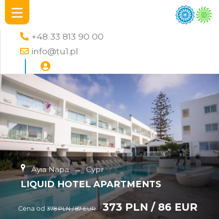
+48 33 813 90 00
info@tu1.pl
Ayia Napa
→
Cypr
LIQUID HOTEL APARTMENTS
373 PLN / 86 EUR
Cena od
378 PLN / 87 EUR