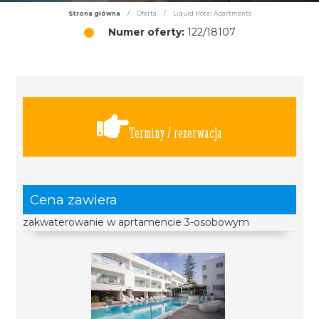
Strona główna
/
Oferta
/
Liquid Hotel Apartments
Numer oferty:
122/18107
Terminy / rezerwacja
Cena zawiera
zakwaterowanie w aprtamencie 3-osobowym