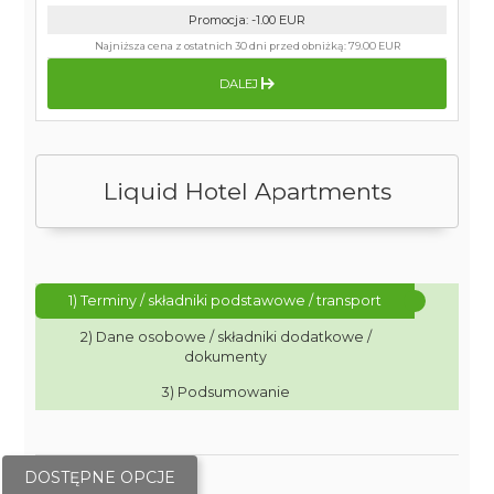
Promocja
:
-1.00
EUR
Najniższa cena z ostatnich 30 dni przed obniżką:
79.00 EUR
DALEJ
Liquid Hotel Apartments
1) Terminy / składniki podstawowe / transport
2) Dane osobowe / składniki dodatkowe /
dokumenty
3) Podsumowanie
DOSTĘPNE OPCJE