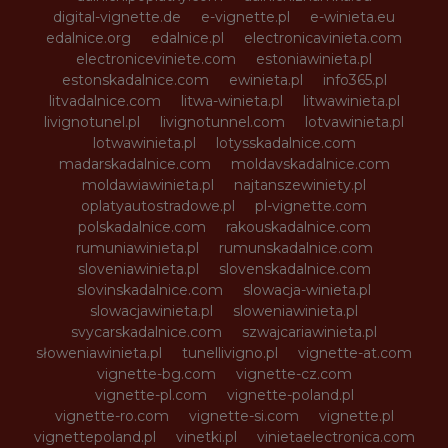
digital-vignette.de
e-vignette.pl
e-winieta.eu
edalnice.org
edalnice.pl
electronicavinieta.com
electroniceviniete.com
estoniawinieta.pl
estonskadalnice.com
ewinieta.pl
info365.pl
litvadalnice.com
litwa-winieta.pl
litwawinieta.pl
livignotunel.pl
livignotunnel.com
lotvawinieta.pl
lotwawinieta.pl
lotysskadalnice.com
madarskadalnice.com
moldavskadalnice.com
moldawiawinieta.pl
najtanszewiniety.pl
oplatyautostradowe.pl
pl-vignette.com
polskadalnice.com
rakouskadalnice.com
rumuniawinieta.pl
rumunskadalnice.com
sloveniawinieta.pl
slovenskadalnice.com
slovinskadalnice.com
slowacja-winieta.pl
slowacjawinieta.pl
sloweniawinieta.pl
svycarskadalnice.com
szwajcariawinieta.pl
słoweniawinieta.pl
tunellivigno.pl
vignette-at.com
vignette-bg.com
vignette-cz.com
vignette-pl.com
vignette-poland.pl
vignette-ro.com
vignette-si.com
vignette.pl
vignettepoland.pl
vinetki.pl
vinietaelectronica.com