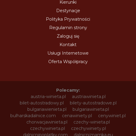
Kierunki
Destynacje
Polityka Prywatności
Regulamin strony
Zaloguj się
Kontakt
Usługi Internetowe
Oferta Współpracy
Polecamy:
austria-winieta.pl
austriawinieta.pl
bilet-autostradowy.pl
bilety-autostradowe.pl
bulgariawienieta.pl
bulgariawinieta.pl
bulharskadalnice.com
cenawiniety.pl
cenywiniet.pl
chorwacjawinieta.pl
czechy-winieta.pl
czechywinieta.pl
czechywiniety.pl
dalnicnipoplatky.com
dalnicniznamka.eu