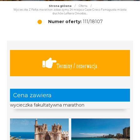
Strona główna
/
Oferta
/
Wycieczka Z Pafos marathon zobaczymy 24 miejsca Cape Greco Famagusta miasta
duchów Lefkara Omodos...
Numer oferty:
111/18107
Terminy / rezerwacja
Cena zawiera
wycieczka fakultatywna marathon