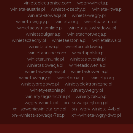
vinieteelectronice.com
wegrywinieta.pl
winieta-austria.pl
winieta-czechy.pl
winieta-litwa.pl
winieta-słowacja.pl
winieta-wegry.pl
winieta-węgry.pl
winieta.org
winietaaustria.pl
winietaaustriaonline.pl
winietaautostradowa.pl
winietabulgaria.pl
winietachorwacja.pl
winietaczechy.pl
winietaestonia.pl
winietalitwa.pl
winietalotwa.pl
winietamoldawia.pl
winietaonline.com
winietapolska.pl
winietarumunia.pl
winietaslovenia.pl
winietaslowacja.pl
winietaslowenia.pl
winietaszwajcaria.pl
winietasłowenia.pl
winietawegry.pl
winietomat.pl
winiety.org
winietydrogowe.pl
winietyelektroniczne.pl
winietyestonia.pl
winietywegry.pl
winietyzagraniczne.pl
winietyzakup.pl
węgry-winieta.pl
xn--sowacja-njb.org.pl
xn--soweniawinieta-gnc.pl
xn--wgry-winieta-4vb.pl
xn--winieta-sowacja-7sc.pl
xn--winieta-wgry-dwb.pl