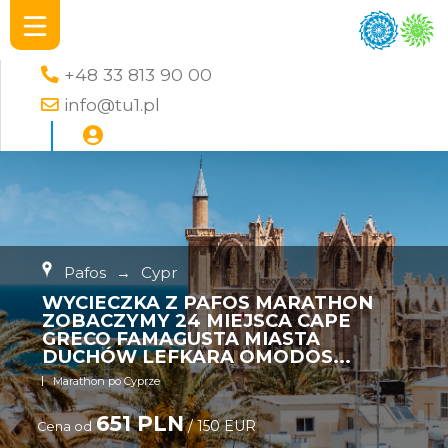
+48 33 813 90 00
info@tu1.pl
Pafos
→
Cypr
WYCIECZKA Z PAFOS MARATHON
ZOBACZYMY 24 MIEJSCA CAPE
GRECO FAMAGUSTA MIASTA
DUCHÓW LEFKARA OMODOS...
Marathon po Cyprze
651 PLN
/ 150 EUR
Cena od