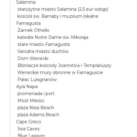
Salamina
starożytne miasto Salamina (2.5 eur wstęp)
kościół św. Barnaby i muzeum lokalne
Famagusta
Zamek Othello
katedra Notre Dame św. Mikołaja
stare miasto Famagusta
Varosha miasto duchów
Dom Wenecki
Bliźniacze kościoły Joannitów i Templariuszy
Weneckie mury obronne w Famaguście
Pałac Luisgnanów
Ayia Napa
promenada i port
Most Miłości
plaża Nissi Beach
plaża Adams Beach
Cape Greco
Sea Caves
Blue Lagoon