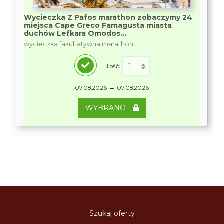
Wycieczka Z Pafos marathon zobaczymy 24
miejsca Cape Greco Famagusta miasta
duchów Lefkara Omodos...
wycieczka fakultatywna marathon
Ilość:
→
07.08.2026
07.08.2026
WYBRANO
Szukaj oferty